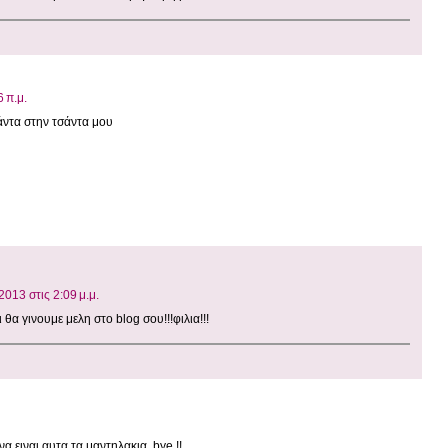
 π.μ.
άντα στην τσάντα μου
013 στις 2:09 μ.μ.
ι θα γινουμε μελη στο blog σου!!!φιλια!!!
α ειναι αυτα τα μαντηλακια, bye !!