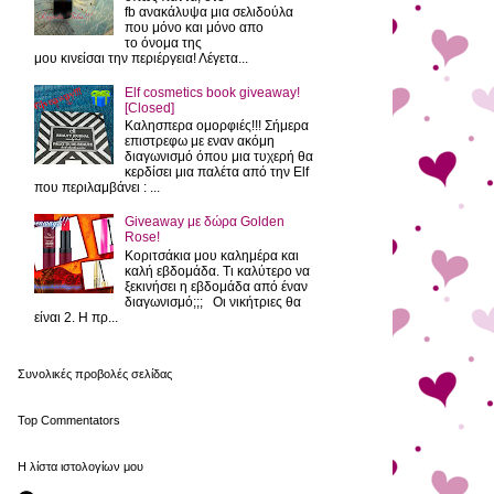
fb ανακάλυψα μια σελιδούλα
που μόνο και μόνο απο
το όνομα της
μου κινείσαι την περιέργεια! Λέγετα...
Elf cosmetics book giveaway!
[Closed]
Καλησπερα ομορφιές!!! Σήμερα
επιστρεφω με εναν ακόμη
διαγωνισμό όπου μια τυχερή θα
κερδίσει μια παλέτα από την Elf
που περιλαμβάνει : ...
Giveaway με δώρα Golden
Rose!
Κοριτσάκια μου καλημέρα και
καλή εβδομάδα. Τι καλύτερο να
ξεκινήσει η εβδομάδα από έναν
διαγωνισμό;;; Οι νικήτριες θα
είναι 2. Η πρ...
Συνολικές προβολές σελίδας
Top Commentators
Η λίστα ιστολογίων μου