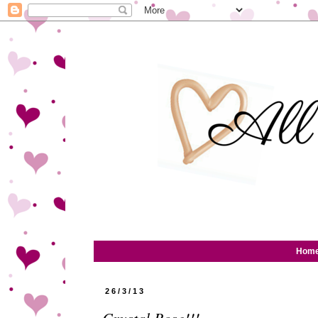
Hom
26/3/13
Crystal Rose!!!