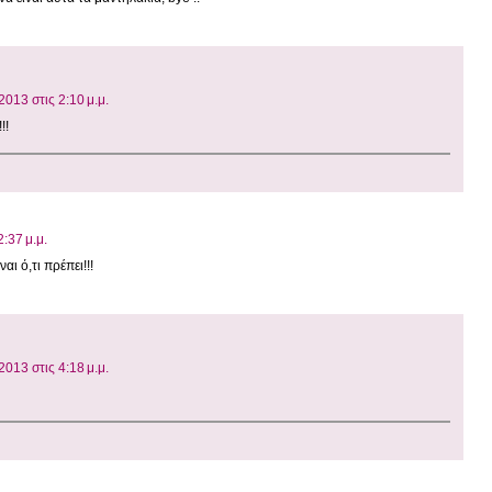
013 στις 2:10 μ.μ.
!!
:37 μ.μ.
ι ό,τι πρέπει!!!
013 στις 4:18 μ.μ.