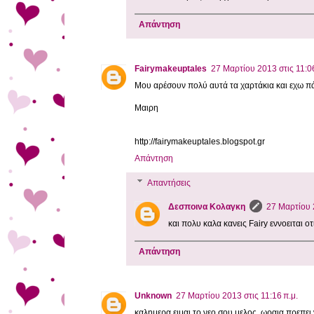
Απάντηση
Fairymakeuptales
27 Μαρτίου 2013 στις 11:06
Μου αρέσουν πολύ αυτά τα χαρτάκια και εχω π
Μαιρη
http://fairymakeuptales.blogspot.gr
Απάντηση
Απαντήσεις
Δεσποινα Κολαγκη
27 Μαρτίου 2
και πολυ καλα κανεις Fairy εννοειται οτ
Απάντηση
Unknown
27 Μαρτίου 2013 στις 11:16 π.μ.
καλημερα ειμαι το νεο σου μελος, ωραια πρεπει ν