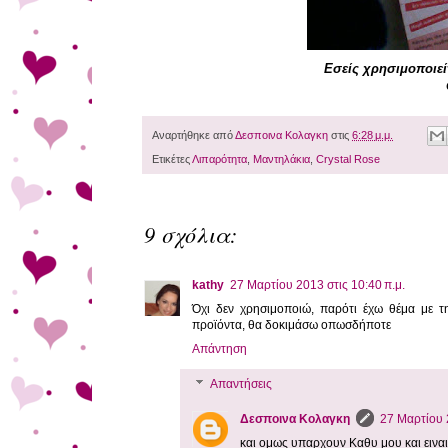
Εσείς
χρησιμοποιείτ
Αναρτήθηκε από
Δεσποινα Κολαγκη
στις
6:28 μ.μ.
Ετικέτες
Λιπαρότητα
,
Μαντηλάκια
,
Crystal Rose
9 σχόλια:
kathy
27 Μαρτίου 2013 στις 10:40 π.μ.
Όχι δεν χρησιμοποιώ, παρότι έχω θέμα με την
προϊόντα, θα δοκιμάσω οπωσδήποτε
Απάντηση
Απαντήσεις
Δεσποινα Κολαγκη
27 Μαρτίου 2
και ομως υπαρχουν Καθυ μου και ειναι