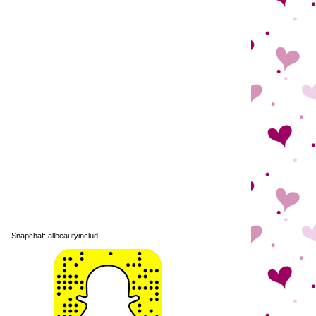
Snapchat: allbeautyinclud