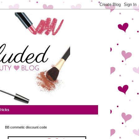
Tricks
BB commetic discount code